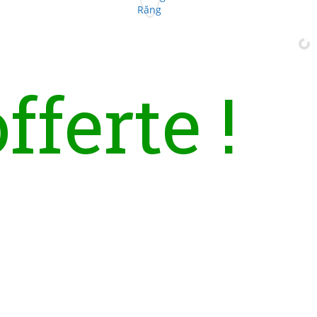
o
f
f
e
r
t
e
!