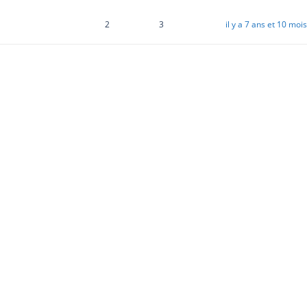
2
3
il y a 7 ans et 10 mois