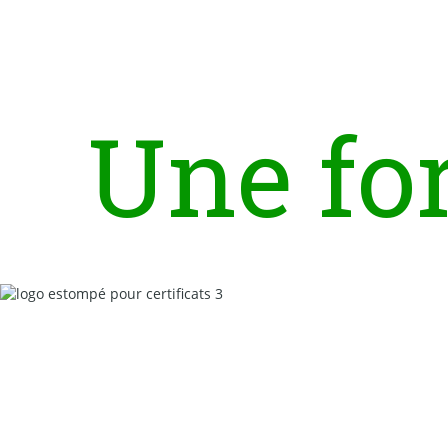
U
n
e
f
o