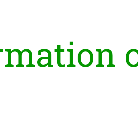
r
m
a
t
i
o
n