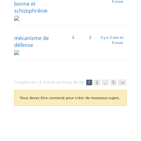
9 mois
bonne et
schizophrénie
mécanisme de
2
2
il y a 3 ans et
9 mois
défense
1
2
…
5
→
15 SUJETS DE 1 À 15 (SUR UN TOTAL DE 70)
Vous devez être connecté pour créer de nouveaux sujets.