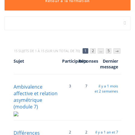
Retour à la formation
1
2
…
5
→
15 SUJETS DE 1 À 15 (SUR UN TOTAL DE 70)
Sujet
Participants
Réponses
Dernier
message
Ambivalence
3
7
il y a 1 mois
et 2 semaines
affective et relation
asymétrique
(module 7)
Différences
2
2
il y a 1 an et 7