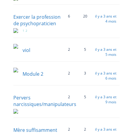
Exercer la profession
6
20
il y a 3 ans et
4 mois
de psychopraticien
1
2
viol
2
5
il y a 3 ans et
5 mois
Module 2
2
3
il y a 3 ans et
6 mois
Pervers
2
5
il y a 3 ans et
9 mois
narcissiques/manipulateurs
Mère suffisamment
2
2
il y a 3 ans et