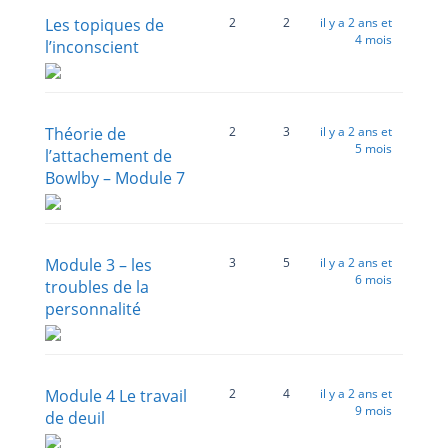
Les topiques de
2
2
il y a 2 ans et
4 mois
l’inconscient
Théorie de
2
3
il y a 2 ans et
5 mois
l’attachement de
Bowlby – Module 7
Module 3 – les
3
5
il y a 2 ans et
6 mois
troubles de la
personnalité
Module 4 Le travail
2
4
il y a 2 ans et
9 mois
de deuil