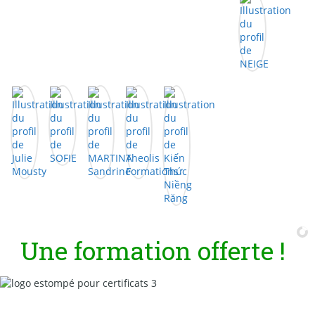
U
n
e
f
o
r
m
a
t
i
o
n
o
f
f
e
r
t
e
!