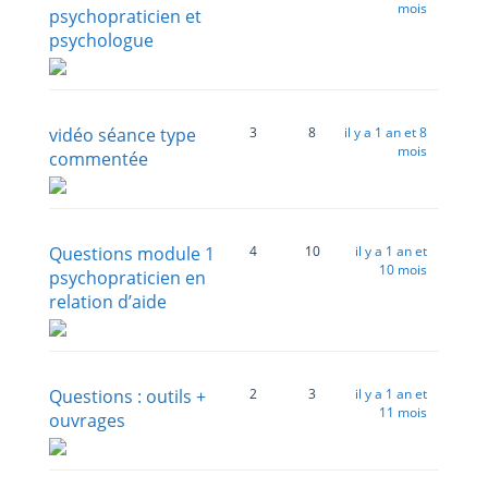
mois
psychopraticien et
psychologue
vidéo séance type
3
8
il y a 1 an et 8
mois
commentée
Questions module 1
4
10
il y a 1 an et
10 mois
psychopraticien en
relation d’aide
Questions : outils +
2
3
il y a 1 an et
11 mois
ouvrages