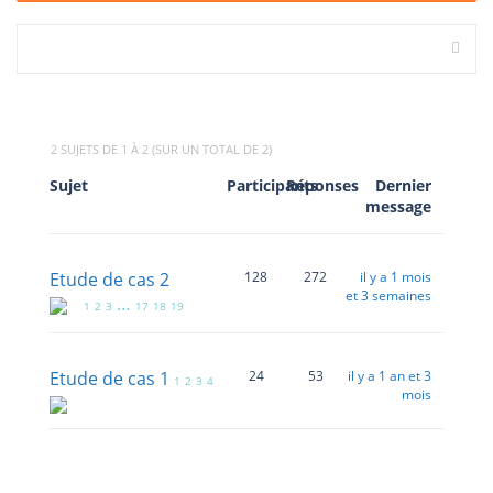
2 SUJETS DE 1 À 2 (SUR UN TOTAL DE 2)
Sujet
Participants
Réponses
Dernier
message
Etude de cas 2
128
272
il y a 1 mois
et 3 semaines
…
1
2
3
17
18
19
Etude de cas 1
24
53
il y a 1 an et 3
1
2
3
4
mois