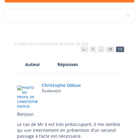
2 SUJETS DE 271 À 272 (SUR UN TOTAL DE 272)
←
1
…
18
19
Auteur
Réponses
Christophe Odoux
Étudiant(e)
Bonjour,
Le cas de Mr X est très préoccupant, il me semble
qu »un internement en prévention d’un second
passage à l’acte est nécessaire.