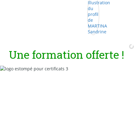
U
n
e
f
o
r
m
a
t
i
o
n
o
f
f
e
r
t
e
!