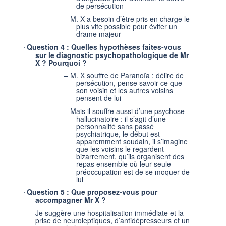
de persécution
–
M. X a besoin d’être pris en charge le
plus vite possible pour éviter un
drame majeur
Question 4 : Quelles hypothèses faites-vous
·
sur le diagnostic psychopathologique de Mr
X ? Pourquoi ?
–
M. X souffre de Paranoïa : délire de
persécution, pense savoir ce que
son voisin et les autres voisins
pensent de lui
–
Mais il souffre aussi d’une psychose
hallucinatoire : il s’agit d’une
personnalité sans passé
psychiatrique, le début est
apparemment soudain, il s’imagine
que les voisins le regardent
bizarrement, qu’ils organisent des
repas ensemble où leur seule
préoccupation est de se moquer de
lui
Question 5 : Que proposez-vous pour
·
accompagner Mr X ?
Je suggère une hospitalisation immédiate et la
prise de neuroleptiques, d’antidépresseurs et un