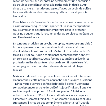
Le fait de ce repli sur soi entraîne certainement une confusion
de troubles complémentaires à la pathologie initiatrice.
Aux
dires de sa mère, il est devenu agressif avec un accès de colère
face aux situations abordées alors qu’elle le trouvait parfois
trop calme.
L’incohérence de Monsieur X mérite un suivi médicamenteux de
classes neuroleptiques pour l’apaiser et un soin thérapeutique
sous surveillance hospitalière temporaire pour le protéger.
Nous ne pouvons que le recommander au service compétent de
son lieu de résidence.
En tant que praticien en psychothérapies, je propose une aide à
la mère apeurée pour dédramatiser la situation ainsi que
déculpabiliser le rôle auquel elle s’astreint.
En contrepartie d’un
travail sur soi pour que des éléments compréhensifs donnent
un sens à sa souffrance.
Cette femme peut même prévenir les
professionnelles de santé en charge de son fils qu’elle se fait
accompagner pour un retour de son fils au sein du foyer
familial.
Mais avant de mettre un protocole en place il serait intéressant
d’approfondir cette première approche par quelques questions:
– Diriez-vous que votre enfant était facile à élever? Comment
son adolescence s’est-elle déroulée? Aujourd’hui, a-t-il une vie
sociale: copains, copines …? A-t-il une passion? Fait-il une
activité particulière? Porte-t-il une attention à sa vie: équilibre
alimentaire, sommeil régulier…? Consomme-t-il de l’alcool, des
substances illicites ou des compléments alimentaires?
Depuis