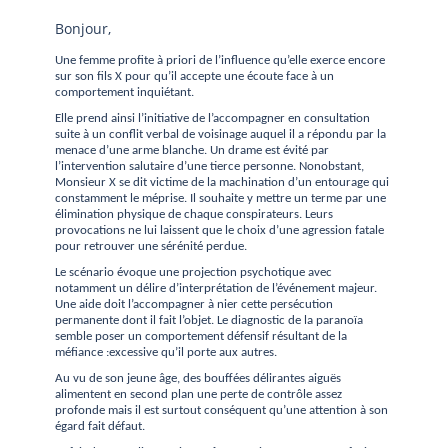
Bonjour,
Une femme profite à priori de l’influence qu’elle exerce encore
sur son fils X pour qu’il accepte une écoute face à un
comportement inquiétant.
Elle prend ainsi l’initiative de l’accompagner en consultation
suite à un conflit verbal de voisinage auquel il a répondu par la
menace d’une arme blanche.
Un drame est évité par
l’intervention salutaire d’une tierce personne. Nonobstant,
Monsieur X se dit victime de la machination d’un entourage qui
constamment le méprise. Il souhaite y mettre un terme par une
élimination physique de chaque conspirateurs.
Leurs
provocations ne lui laissent que le choix d’une agression fatale
pour retrouver une sérénité perdue.
Le scénario évoque une projection psychotique avec
notamment un délire d’interprétation de l’événement majeur.
Une aide doit l’accompagner à nier cette persécution
permanente dont il fait l’objet.
Le diagnostic de la paranoïa
semble poser un comportement défensif résultant de la
méfiance :excessive qu’il porte aux autres.
Au vu de son jeune âge, des bouffées délirantes aiguës
alimentent en second plan une perte de contrôle assez
profonde mais il est surtout conséquent qu’une attention à son
égard fait défaut.