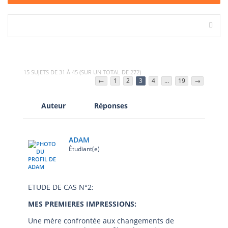
15 SUJETS DE 31 À 45 (SUR UN TOTAL DE 272)
←
1
2
3
4
…
19
→
Auteur
Réponses
ADAM
Étudiant(e)
ETUDE DE CAS N°2:
MES PREMIERES IMPRESSIONS:
Une mère confrontée aux changements de