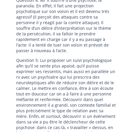
Question 4: Mr X souffre d’une psychose, la
paranoÏa. En effet, il fait une projection
psychotique sur son voisin et il est devenu très
agressif (il perçoit des attaques contre sa
personne il y réagit par la contre attaque). Il
souffre d’un délire d’interprétation sur le thème
de la persécution, il va falloir le prendre
rapidement en charge car il y a eu passage à
l’acte: il a tenté de tuer son voisin et prévoit de
passer à nouveau à l’acte.
Question 5: Lui proposer un suivi psychologique
afin qu’il se sente plus apaisé, qu’il puisse
exprimer ses ressentis, mais aussi en parallèle un
rv avec un psychiatre qui lui prescrira des
neuroleptiques afin de réduire son délire et de le
calmer. Le mettre en confiance, être à son écoute
tout en douceur car on a à faire à une personne
méfiante et renfermée. Découvrir dans quel
environnement il a grandi, son contexte familial et
plus précisément le type de relation avec sa
mère. Enfin, et surtout, découvrir si un événement
dans sa vie a pu être le déclencheur de cette
psychose: dans ce cas-là, « travailler » dessus, en