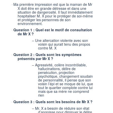
Ma première impression est que la maman de Mr
·
X doit être en grande détresse et dans une
situation de dangerosité. Il faut immédiatement
hospitaliser M. X pour le protéger de soi-même
et protéger les personnes de son
environnement.
Question 1 : Quel est le motif de consultation
·
de Mr X ?
–
Une altercation violente avec son
voisin qui aurait tenu des propos
contre M. X
Question 2 : Quels sont les symptômes
·
présentés par Mr X ?
–
Agressivité, colère incontrôlable,
hallucinations, délire de
persécution, projection
psychotique, changement soudain
de personnalité, il pense que son
voisin l’épi et se moque de lui, que
tout le quartier complote contre lui
mais que sa mère ne comprend
rien
Question 3 : Quels sont les besoins de Mr X ?
·
–
Mr. X a besoin de réduire son état
d’angoisse pour diminuer le délire