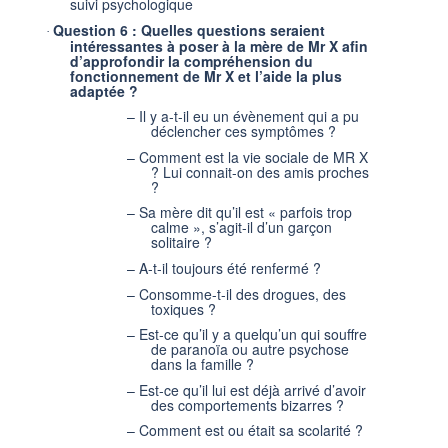
suivi psychologique
Question 6 : Quelles questions seraient
·
intéressantes à poser à la mère de Mr X afin
d’approfondir la compréhension du
fonctionnement de Mr X et l’aide la plus
adaptée ?
–
Il y a-t-il eu un évènement qui a pu
déclencher ces symptômes ?
–
Comment est la vie sociale de MR X
? Lui connait-on des amis proches
?
–
Sa mère dit qu’il est « parfois trop
calme », s’agit-il d’un garçon
solitaire ?
–
A-t-il toujours été renfermé ?
–
Consomme-t-il des drogues, des
toxiques ?
–
Est-ce qu’il y a quelqu’un qui souffre
de paranoïa ou autre psychose
dans la famille ?
–
Est-ce qu’il lui est déjà arrivé d’avoir
des comportements bizarres ?
–
Comment est ou était sa scolarité ?