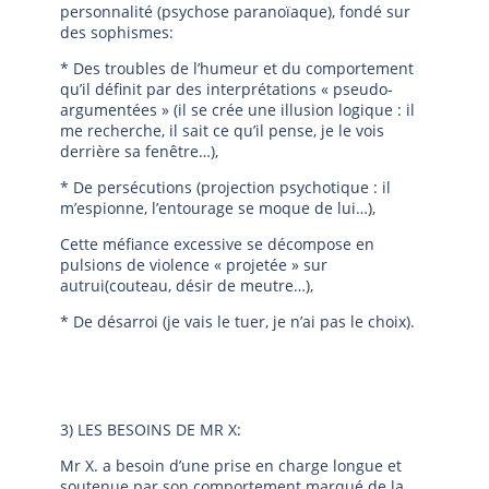
personnalité (psychose paranoïaque), fondé sur
des sophismes:
* Des troubles de l’humeur et du comportement
qu’il définit par des interprétations « pseudo-
argumentées » (il se crée une illusion logique : il
me recherche, il sait ce qu’il pense, je le vois
derrière sa fenêtre…),
* De persécutions (projection psychotique : il
m’espionne, l’entourage se moque de lui…),
Cette méfiance excessive se décompose en
pulsions de violence « projetée » sur
autrui(couteau, désir de meutre…),
* De désarroi (je vais le tuer, je n’ai pas le choix).
3) LES BESOINS DE MR X:
Mr X. a besoin d’une prise en charge longue et
soutenue par son comportement marqué de la