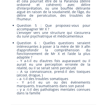
et cela pourrait être de la Paranoïa (délire
ordonné et cohérent) avec délire
d’interprétation, ou une bouffée délirante
aiguë en raison de la soudaineté, de l’âge, du
délire de persécution, des troubles de
l’humeur.
Question 5 : Que proposez-vous pour
accompagner Mr X ?
L’envoyer vers une structure qui s’assurera
du suivi psychiatrique et médicamenteux
Question 6 : Quelles questions seraient
intéressantes à poser à la mère de Mr X afin
d’approfondir la compréhension du
fonctionnement de Mr X et l’aide la plus
adaptée ?
– Y a-t-il eu d’autres fois auparavant ou il
aurait eu une perception erronée de la
réalité, ou il se serait senti persécuté
– A sa connaissance, prend-il des toxiques
(alcool, drogue, )
– a- t-il des troubles somatiques
– Y a-t-il eu un ou des évènements
marquants, traumatisants dans son passé
– y a -t-il des pathologies mentales connues
dans la famille