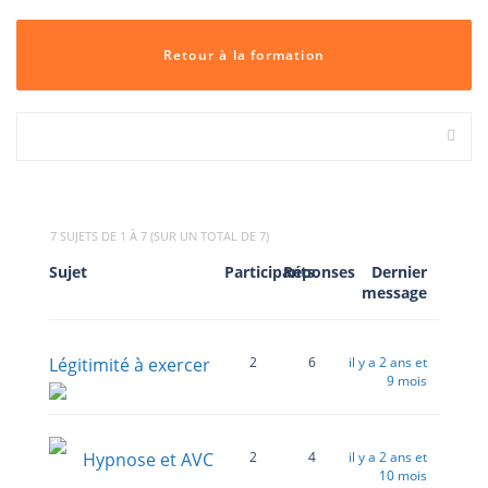
Retour à la formation
7 SUJETS DE 1 À 7 (SUR UN TOTAL DE 7)
Sujet
Participants
Réponses
Dernier
message
Légitimité à exercer
2
6
il y a 2 ans et
9 mois
Hypnose et AVC
2
4
il y a 2 ans et
10 mois