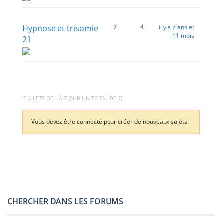
Hypnose et trisomie
2
4
il y a 7 ans et
11 mois
21
7 SUJETS DE 1 À 7 (SUR UN TOTAL DE 7)
Vous devez être connecté pour créer de nouveaux sujets.
CHERCHER DANS LES FORUMS