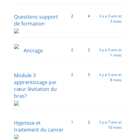
Questions support
2
4
il y a 3 ans et
3 mois
de formation
Ancrage
2
2
il y a 5 ans et
1 mois
Module 3
2
3
il y a 5 ans et
8 mois
apprentissage par
cœur lévitation du
bras?
Hypnose et
1
2
il y a 7 ans et
10 mois
traitement du cancer