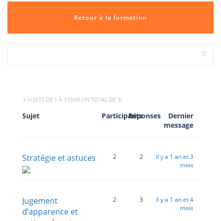
Retour à la formation
3 SUJETS DE 1 À 3 (SUR UN TOTAL DE 3)
Sujet
Participants
Réponses
Dernier
message
Stratégie et astuces
2
2
il y a 1 an et 3
mois
Jugement
2
3
il y a 1 an et 4
mois
d’apparence et