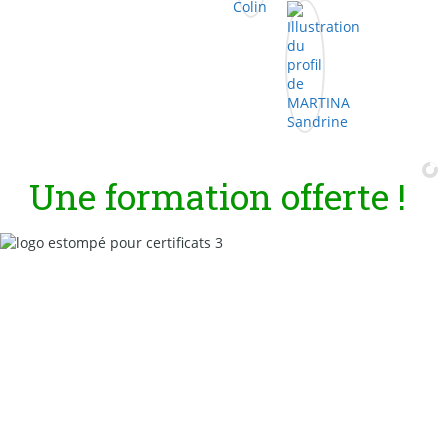
U
n
e
f
o
r
m
a
t
i
o
n
o
f
f
e
r
t
e
!