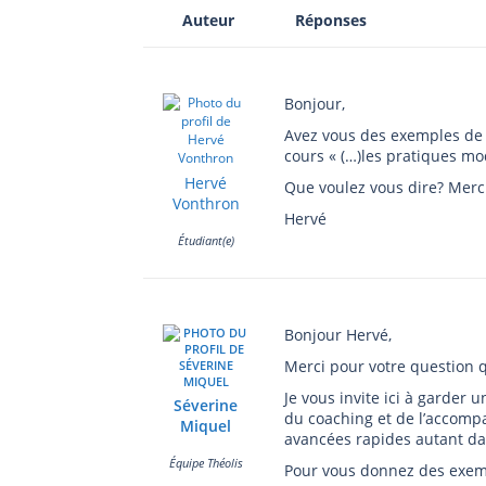
Auteur
Réponses
Bonjour,
Avez vous des exemples de 
cours « (…)les pratiques m
Hervé
Que voulez vous dire? Mer
Vonthron
Hervé
Étudiant(e)
Bonjour Hervé,
Merci pour votre question q
Je vous invite ici à garder
Séverine
du coaching et de l’accomp
Miquel
avancées rapides autant da
Équipe Théolis
Pour vous donnez des exem