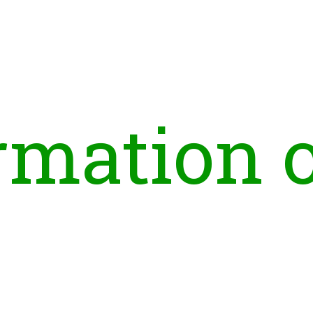
r
m
a
t
i
o
n