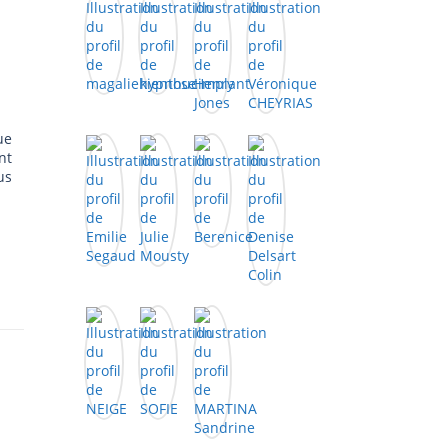
ue
nt
us