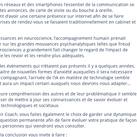
des réseaux et des smartphones l’essentiel de la communication se
tites annonces, de carte de visite ou du bouche à oreille,
nt d’avoir une certaine présence sur internet afin de se faire
ises de rendez-vous se faisaient traditionnellement en cabinet et
aissances en neuroscience, l’accompagnement humain prenait
e sur les grandes mouvances psychanalytiques telles que Freud
urosciences a grandement fait changer le regard de l’impact de
de les revoir et les rendre plus adéquates.
des évènements qui n’étaient pas présents il y a quelques années,
naitre de nouvelles formes d’anxiété auxquelles il sera nécessaire
ccompagnant, l’arrivée de l’IA en matière de technologie semble
et aura un impact certain auxquels nous devrons nous adapter…
lleure compréhension des autres et de leur problématique il semble
ser de mettre à jour ses connaissances et de savoir évoluer et
technologiques et sociétaux.
nir Coach, vous faites également le choix de garder une dynamique
 question permanente afin de faire évoluer votre pratique de façon
s personnes qui viendront vous consulter.
la conclusion vous invite à faire :