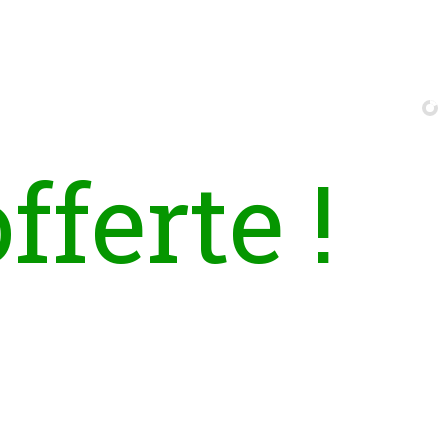
o
f
f
e
r
t
e
!