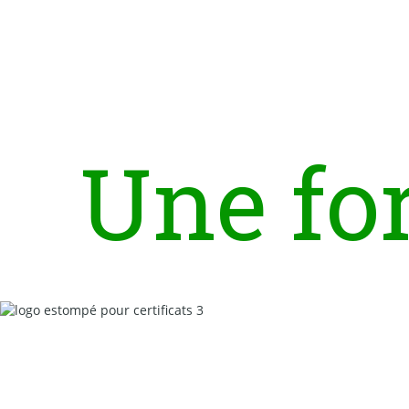
U
n
e
f
o