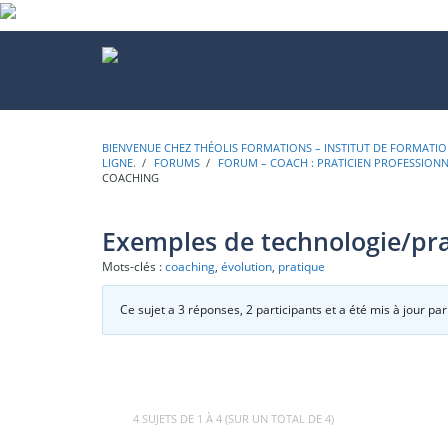
BIENVENUE CHEZ THÉOLIS FORMATIONS – INSTITUT DE FORMATION
LIGNE.
›
FORUMS
›
FORUM – COACH : PRATICIEN PROFESSIO
COACHING
Exemples de technologie/pr
Mots-clés :
coaching
,
évolution
,
pratique
Ce sujet a 3 réponses, 2 participants et a été mis à jour pa
4 SUJETS DE 1 À 4 (SUR UN TOTAL DE 4)