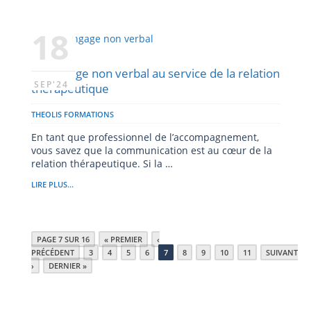
18
Le langage non verbal au service de la relation
SEP'24
thérapeutique
THEOLIS FORMATIONS
En tant que professionnel de l’accompagnement,
vous savez que la communication est au cœur de la
relation thérapeutique. Si la …
LIRE PLUS...
PAGE 7 SUR 16
« PREMIER
‹
PRÉCÉDENT
3
4
5
6
7
8
9
10
11
SUIVANT
›
DERNIER »