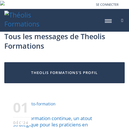
SE CONNECTER
Tous les messages de Theolis
Formations
THEOLIS FORMATIONS'S PROFIL
01
L’auto-formation continue, un atout
DÉC'24
stratégique pour les praticiens en