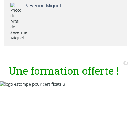
Séverine Miquel
U
n
e
f
o
r
m
a
t
i
o
n
o
f
f
e
r
t
e
!