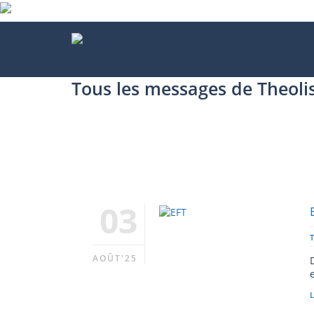
Tous les messages de Theoli
03
AOÛT'25
L