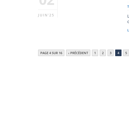
JUIN'25
L
PAGE 4 SUR 16
‹ PRÉCÉDENT
1
2
3
4
5