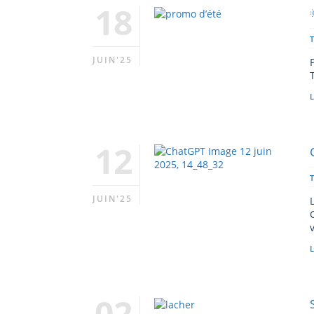
18
JUIN'25
L
12
JUIN'25
L
02