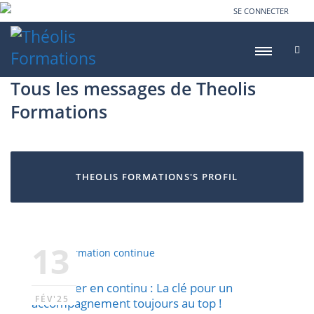
SE CONNECTER
Tous les messages de Theolis
Formations
THEOLIS FORMATIONS'S PROFIL
13
Se former en continu : La clé pour un
FÉV'25
accompagnement toujours au top !