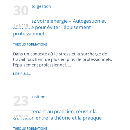
30
Préservez votre énergie – Autogestion et
JAN'25
bien-être pour éviter l’épuisement
professionnel
THEOLIS FORMATIONS
Dans un contexte où le stress et la surcharge de
travail touchent de plus en plus de professionnels,
l’épuisement professionnel, …
LIRE PLUS...
23
De l’apprenant au praticien, réussir la
JAN'25
transition entre la théorie et la pratique
THEOLIS FORMATIONS