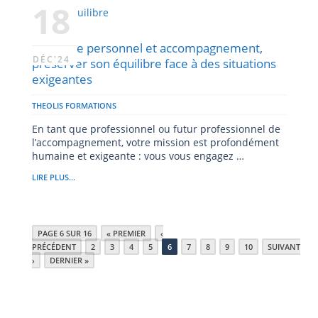
18
Bien-être personnel et accompagnement,
DÉC'24
préserver son équilibre face à des situations
exigeantes
THEOLIS FORMATIONS
En tant que professionnel ou futur professionnel de
l’accompagnement, votre mission est profondément
humaine et exigeante : vous vous engagez …
LIRE PLUS...
PAGE 6 SUR 16
« PREMIER
‹
PRÉCÉDENT
2
3
4
5
6
7
8
9
10
SUIVANT
›
DERNIER »