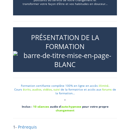
transformer votre façon d’être et vos habitudes en douceur…
PRÉSENTATION DE LA
FORMATION
Formation
certifiante
complète
100% en ligne
en accès
illimité
.
Cours
écrits
,
audios
,
vidéos
,
suivi
de la formatrice
et accès aux
forums
de
la formation…
+
Inclus :
10 séances
audio d’
auto-hypnose
pour
votre
propre
changement
1-
Prérequis