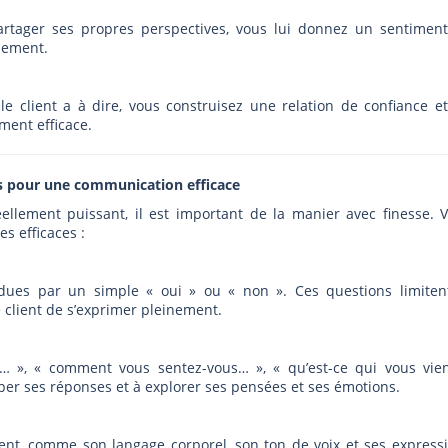
partager ses propres perspectives, vous lui donnez un sentimen
nement.
e client a à dire, vous construisez une relation de confiance e
ment efficace.
lés pour une communication efficace
ellement puissant, il est important de la manier avec finesse. V
s efficaces :
ndues par un simple « oui » ou « non ». Ces questions limiten
 client de s’exprimer pleinement.
… », « comment vous sentez-vous… », « qu’est-ce qui vous vie
opper ses réponses et à explorer ses pensées et ses émotions.
ient, comme son langage corporel, son ton de voix et ses express