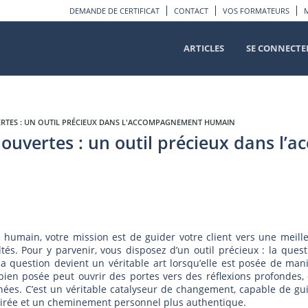
DEMANDE DE CERTIFICAT
CONTACT
VOS FORMATEURS
ARTICLES
SE CONNECTE
ERTES : UN OUTIL PRÉCIEUX DANS L'ACCOMPAGNEMENT HUMAIN
s ouvertes : un outil précieux dans 
humain, votre mission est de guider votre client vers une meill
és. Pour y parvenir, vous disposez d’un outil précieux : la quest
a question devient un véritable art lorsqu’elle est posée de man
 bien posée peut ouvrir des portes vers des réflexions profondes,
nées. C’est un véritable catalyseur de changement, capable de gu
clairée et un cheminement personnel plus authentique.