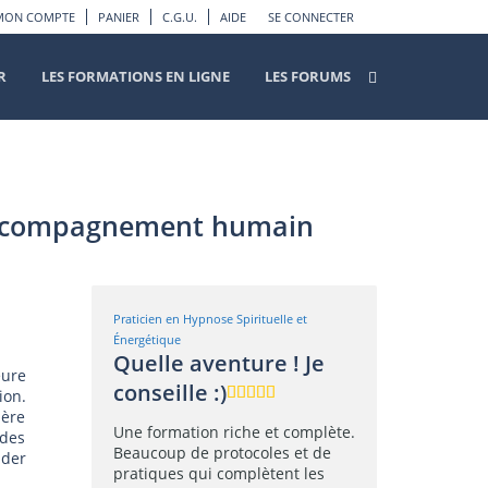
MON COMPTE
PANIER
C.G.U.
AIDE
SE CONNECTER
R
LES FORMATIONS EN LIGNE
LES FORUMS
l’accompagnement humain
Praticien en Hypnose Spirituelle et
Énergétique
Quelle aventure ! Je
eure
conseille :)
ion.
ière
Une formation riche et complète.
 des
Beaucoup de protocoles et de
ider
pratiques qui complètent les