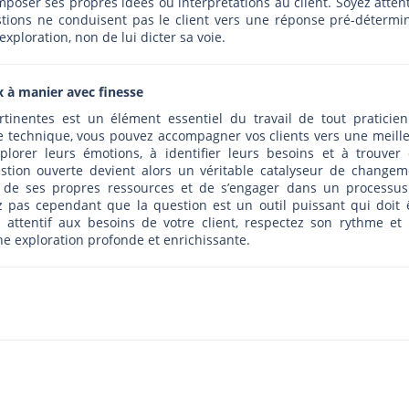
imposer ses propres idées ou interprétations au client. Soyez attent
estions ne conduisent pas le client vers une réponse pré-détermi
xploration, non de lui dicter sa voie.
ux à manier avec finesse
rtinentes est un élément essentiel du travail de tout praticie
 technique, vous pouvez accompagner vos clients vers une meill
lorer leurs émotions, à identifier leurs besoins et à trouver
estion ouverte devient alors un véritable catalyseur de changem
 de ses propres ressources et de s’engager dans un processu
z pas cependant que la question est un outil puissant qui doit 
z attentif aux besoins de votre client, respectez son rythme et
une exploration profonde et enrichissante.