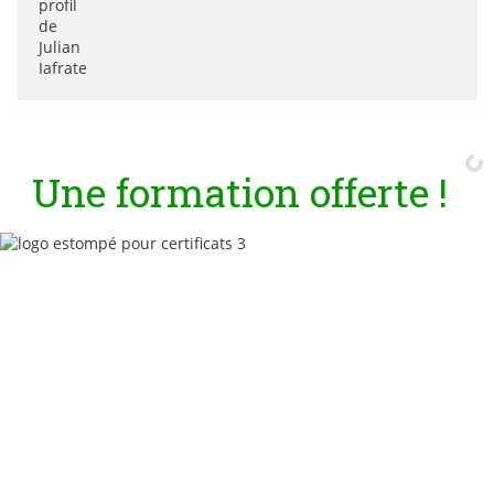
U
n
e
f
o
r
m
a
t
i
o
n
o
f
f
e
r
t
e
!