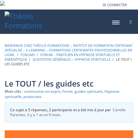
SE CONNECTER
BIENVENUE CHEZ THÉOLIS FORMATIONS – INSTITUT DE FORMATION CERTIFIANT
SPÉCIALISÉ – E-LEARNING – FORMATIONS CERTIFIANTES PROFESSIONNELLES EN
LIGNE.
›
FORUMS
›
FORUM – PRATICIEN EN HYPNOSE SPIRITUELLE ET
ENERGÉTIQUE
›
QUESTIONS GÉNÉRALES – HYPNOSE SPIRITUELLE
›
LE TOUT /
LES GUIDES ETC
Le TOUT / les guides etc
Mots-clés :
communion en esprit
,
forme
,
guides spirituels
,
Hypnose
spirituelle
,
protocoles
Ce sujet a 5 réponses, 2 participants et a été mis à jour par
Camille
Forestier
,
il y a 1 an et 9 mois
.