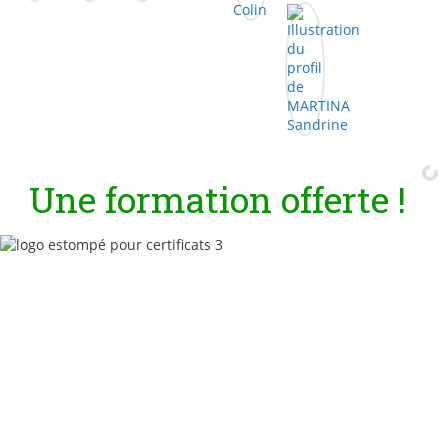
U
n
e
f
o
r
m
a
t
i
o
n
o
f
f
e
r
t
e
!