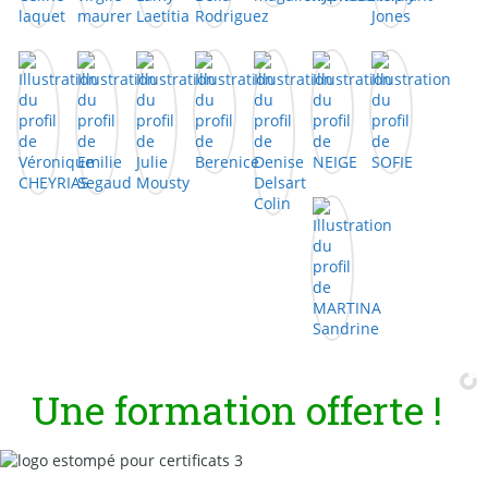
U
n
e
f
o
r
m
a
t
i
o
n
o
f
f
e
r
t
e
!