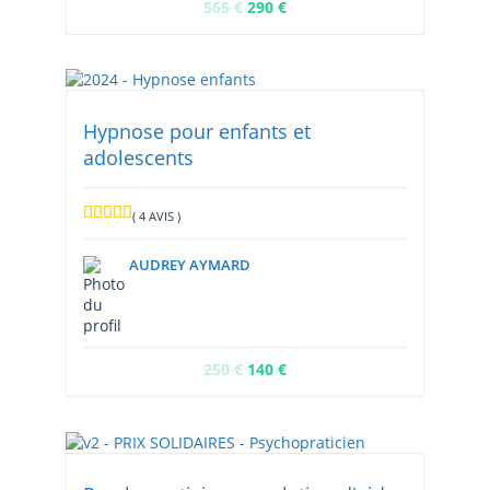
565
€
290
€
Hypnose pour enfants et
adolescents
( 4 AVIS )
AUDREY AYMARD
250
€
140
€