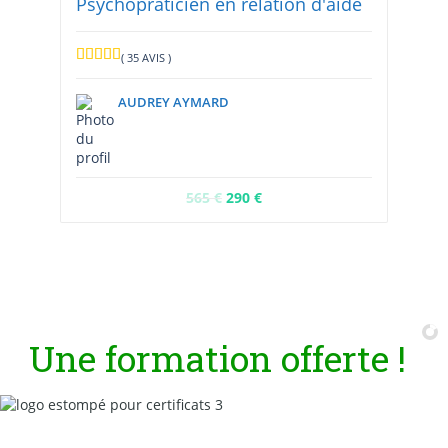
Psychopraticien en relation d'aide
( 35 AVIS )
AUDREY AYMARD
565
€
290
€
U
n
e
f
o
r
m
a
t
i
o
n
o
f
f
e
r
t
e
!