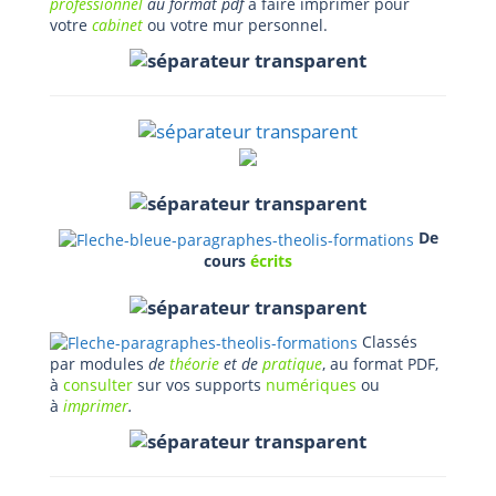
professionnel
au format pdf
à faire imprimer pour
votre
cabinet
ou votre mur personnel.
De
cours
écrits
Classés
par modules
de
théorie
et de
pratique
, au format PDF,
à
consulter
sur vos supports
numériques
ou
à
imprimer
.