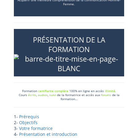
Femme.
PRÉSENTATION DE LA
FORMATION
Formation
certifiante complète
100% en ligne en accès
illimité
.
Cours
écrits
,
audios
,
suivi
de la formatrice et accès aux
forums
de la
formation…
1-
Prérequis
2-
Objectifs
3-
Votre formatrice
4-
Présentation et introduction