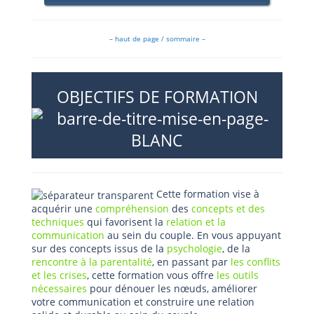
– haut de page / sommaire –
OBJECTIFS DE FORMATION
Cette formation vise à
acquérir une
compréhension
des
concepts et des
techniques
qui favorisent la
relation et la
communication
au sein du couple. En vous appuyant
sur des concepts issus de la
psychologie
, de la
rencontre à la parentalité
, en passant par
les conflits
et les crises
, cette formation vous offre
les outils
nécessaires
pour dénouer les nœuds, améliorer
votre communication et construire une relation