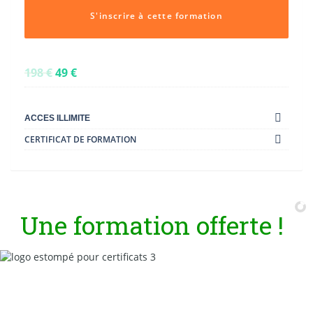
S'inscrire à cette formation
198
€
49
€
ACCES ILLIMITE
CERTIFICAT DE FORMATION
U
n
e
f
o
r
m
a
t
i
o
n
o
f
f
e
r
t
e
!