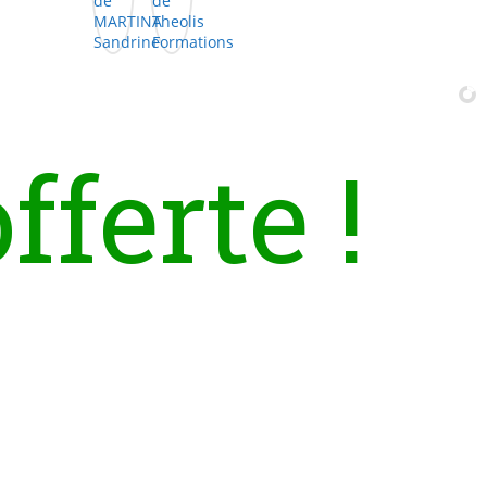
o
f
f
e
r
t
e
!