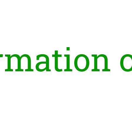
r
m
a
t
i
o
n