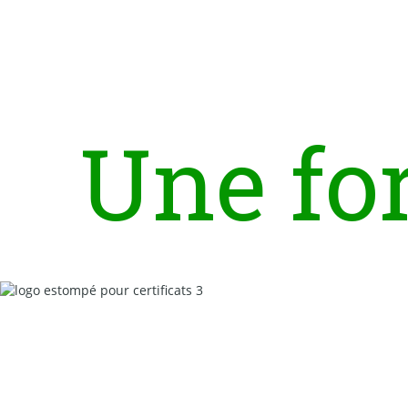
U
n
e
f
o