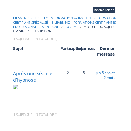
BIENVENUE CHEZ THÉOLIS FORMATIONS – INSTITUT DE FORMATION
CERTIFIANT SPÉCIALISÉ – E-LEARNING – FORMATIONS CERTIFIANTES
PROFESSIONNELLES EN LIGNE.
›
FORUMS
›
MOT-CLÉ DU SUJET :
ORIGINE DE L'ADDICTION
1 SUJET (SUR UN TOTAL DE 1)
Sujet
Participants
Réponses
Dernier
message
Après une séance
2
5
il y a 5 ans et
2 mois
d’hypnose
1 SUJET (SUR UN TOTAL DE 1)