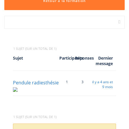
Retour à la formation
1 SUJET (SUR UN TOTAL DE 1)
Sujet
Participants
Réponses
Dernier
message
Pendule radiesthésie
1
3
il y a 4 ans et
9 mois
1 SUJET (SUR UN TOTAL DE 1)