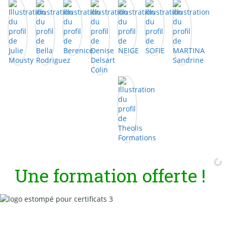
U
n
e
f
o
r
m
a
t
i
o
n
o
f
f
e
r
t
e
!