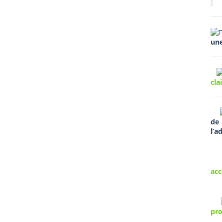
un
cla
d
l’a
ac
pr