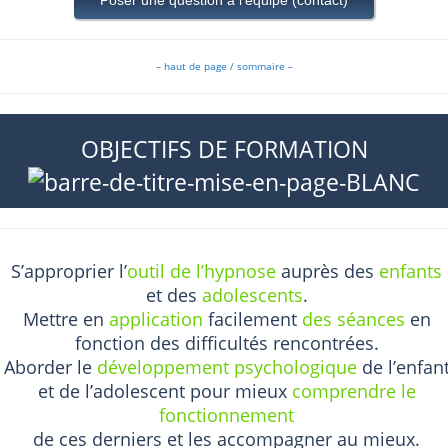
Poser une question à l'équipe (contact)
– haut de page / sommaire –
OBJECTIFS DE FORMATION
S’approprier l’
outil de l’hypnose
auprès des
enfants
et des
adolescents
.
Mettre en
application
facilement
des séances
en
fonction des difficultés rencontrées.
Aborder le
développement psychologique
de l’enfan
et de l’adolescent pour mieux
comprendre le
fonctionnement
de ces derniers et les accompagner au mieux.