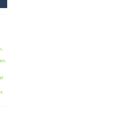
n-
ien.
el
es