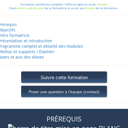
Formation
certifiante
complète
100% en ligne
en accès
illimité
.
Cours
écrits
,
audios
,
suivi
de la formatrice
et accès aux
forums
de la formation…
Prérequis
Objectifs
Votre formatrice
Présentation et introduction
Programme complet et détaillé des modules
Médias et supports / Examen
Notes et avis des élèves
Suivre cette formation
Poser une question à l'équipe (contact)
PRÉREQUIS