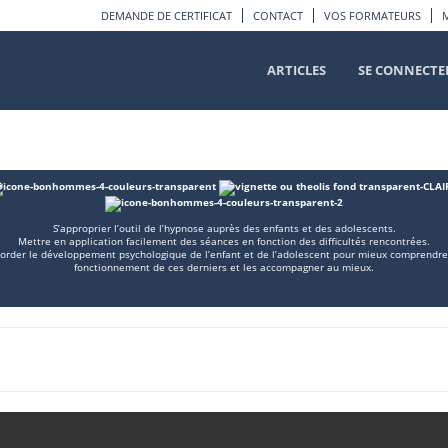
DEMANDE DE CERTIFICAT
CONTACT
VOS FORMATEURS
ARTICLES
SE CONNECTE
S’approprier l’outil de l’hypnose auprès des enfants et des adolescents.
Mettre en application facilement des séances en fonction des difficultés rencontrées.
order le développement psychologique de l’enfant et de l’adolescent pour mieux comprendre
fonctionnement de ces derniers et les accompagner au mieux.