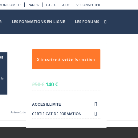
MON COMPTE
PANIER
C.G.U.
AIDE
SE CONNECTER
R
LES FORMATIONS EN LIGNE
LES FORUMS
S'inscrire à cette formation
 le
250
€
140
€
ACCES ILLIMITE
Présentation vidéo de la formation d’hypnose pour enfants
CERTIFICAT DE FORMATION