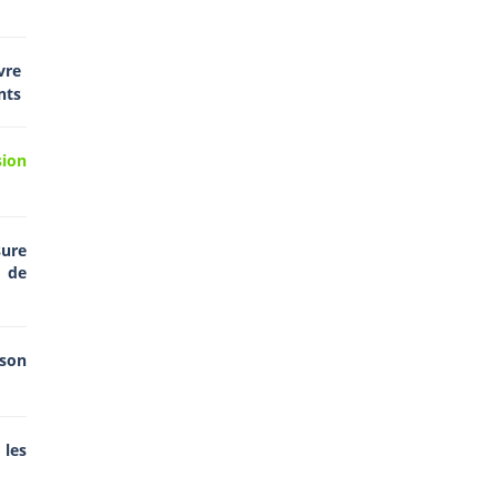
vre
nts
sion
ure
 de
on
les