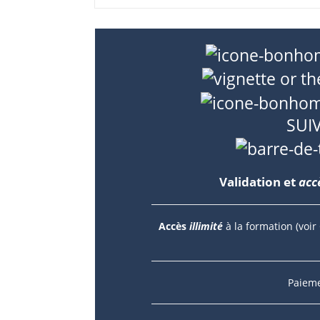
SUI
Validation et
accè
Accès
illimité
à la formation (voir
Paieme