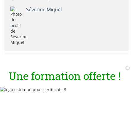
Séverine Miquel
U
n
e
f
o
r
m
a
t
i
o
n
o
f
f
e
r
t
e
!