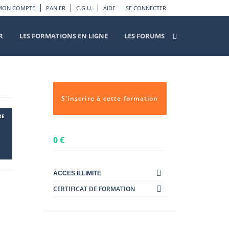
MON COMPTE
PANIER
C.G.U.
AIDE
SE CONNECTER
R
LES FORMATIONS EN LIGNE
LES FORUMS
S'inscrire à cette formation
0
€
ACCES ILLIMITE
CERTIFICAT DE FORMATION