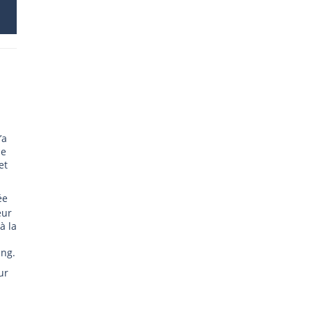
’a
se
et
ée
eur
à la
ing.
ur