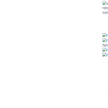
ret
son
Spi