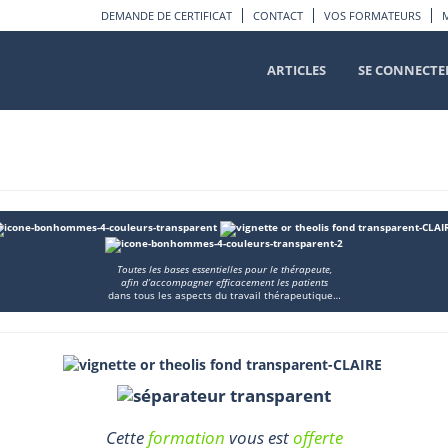
DEMANDE DE CERTIFICAT
CONTACT
VOS FORMATEURS
ARTICLES
SE CONNECTE
Toutes les bases essentielles pour le thérapeute,
afin d’accompagner efficacement les patients
dans tous les aspects du travail thérapeutique…
Cette
formation
vous est
offerte