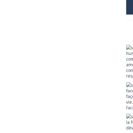
hum
com
ame
con
res
fac
faç
vie
l’a
la 
dév