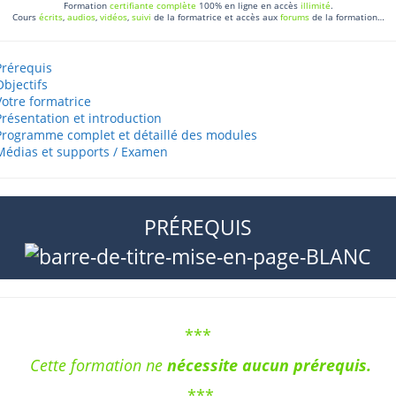
Formation
certifiante complète
100% en ligne en accès
illimité
.
Cours
écrits
,
audios
,
vidéos
,
suivi
de la formatrice et accès aux
forums
de la formation…
Prérequis
Objectifs
Votre formatrice
Présentation et introduction
Programme complet et détaillé des modules
Médias et supports / Examen
PRÉREQUIS
***
Cette formation ne
nécessite aucun
prérequis
.
***