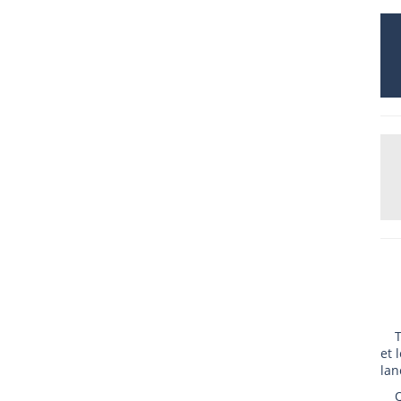
Tou
et 
lan
Que